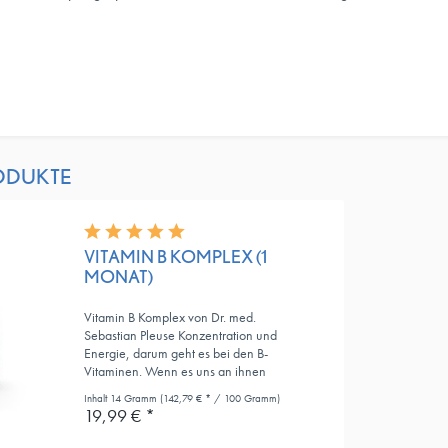
ODUKTE
VITAMIN B KOMPLEX (1
MONAT)
Vitamin B Komplex von Dr. med.
Sebastian Pleuse Konzentration und
Energie, darum geht es bei den B-
Vitaminen. Wenn es uns an ihnen
mangelt, kann das großen Einfluss auf
Inhalt
14 Gramm
(142,79 € * / 100 Gramm)
unser Wohlbefinden und unseren Alltag
19,99 € *
haben. Wir müssen die...