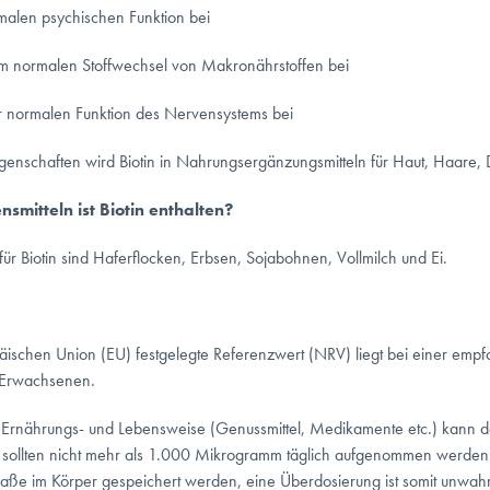
ormalen psychischen Funktion bei
nem normalen Stoffwechsel von Makronährstoffen bei
ner normalen Funktion des Nervensystems bei
igenschaften wird Biotin in Nahrungsergänzungsmitteln für Haut, Haar
smitteln ist Biotin enthalten?
 für Biotin sind Haferflocken, Erbsen, Sojabohnen, Vollmilch und Ei.
äischen Union (EU) festgelegte Referenzwert (NRV) liegt bei einer em
n Erwachsenen.
Ernährungs- und Lebensweise (Genussmittel, Medikamente etc.) kann de
 sollten nicht mehr als 1.000 Mikrogramm täglich aufgenommen werden. 
aße im Körper gespeichert werden, eine Überdosierung ist somit unwahr