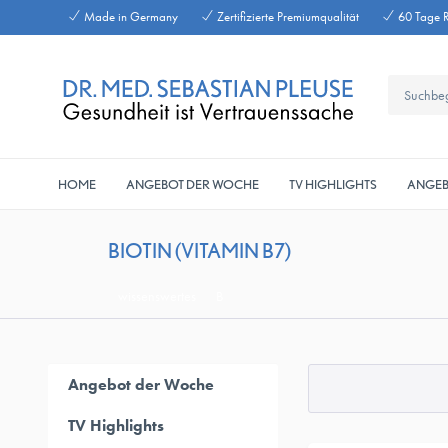
Made in Germany
Zertifizierte Premiumqualität
60 Tage R
HOME
ANGEBOT DER WOCHE
TV HIGHLIGHTS
ANGEB
BIOTIN (VITAMIN B7)
wissenswertes
B
Angebot der Woche
TV Highlights