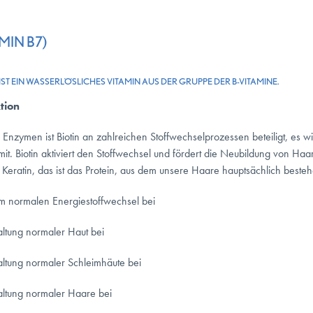
MIN B7)
IST EIN WASSERLÖSLICHES VITAMIN AUS DER GRUPPE DER B-VITAMINE.
tion
n Enzymen ist Biotin an zahlreichen Stoffwechselprozessen beteiligt, es
 mit. Biotin aktiviert den Stoffwechsel und fördert die Neubildung von Ha
n Keratin, das ist das Protein, aus dem unsere Haare hauptsächlich best
nem normalen Energiestoffwechsel bei
haltung normaler Haut bei
rhaltung normaler Schleimhäute bei
rhaltung normaler Haare bei