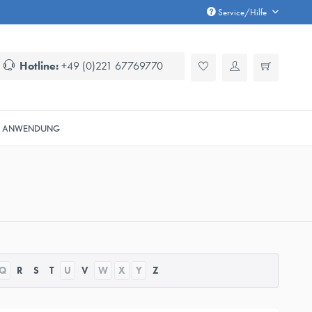
Service/Hilfe
Hotline:
+49 (0)221 67769770
ANWENDUNG
Q
R
S
T
U
V
W
X
Y
Z