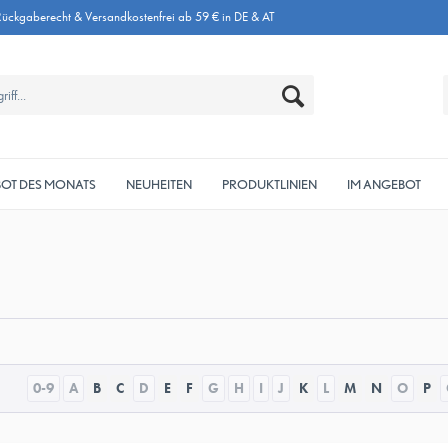
ückgaberecht & Versandkostenfrei ab 59 € in DE & AT
OT DES MONATS
NEUHEITEN
PRODUKTLINIEN
IM ANGEBOT
0-9
A
B
C
D
E
F
G
H
I
J
K
L
M
N
O
P